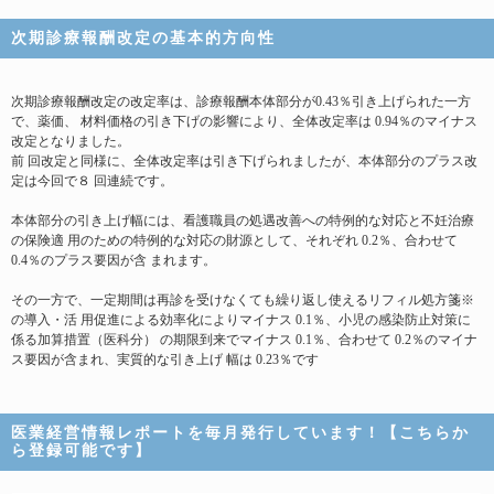
次期診療報酬改定の基本的方向性
次期診療報酬改定の改定率は、診療報酬本体部分が0.43％引き上げられた一方
で、薬価、 材料価格の引き下げの影響により、全体改定率は 0.94％のマイナス
改定となりました。
前 回改定と同様に、全体改定率は引き下げられましたが、本体部分のプラス改
定は今回で８ 回連続です。
本体部分の引き上げ幅には、看護職員の処遇改善への特例的な対応と不妊治療
の保険適 用のための特例的な対応の財源として、それぞれ 0.2％、合わせて
0.4％のプラス要因が含 まれます。
その一方で、一定期間は再診を受けなくても繰り返し使えるリフィル処方箋※
の導入・活 用促進による効率化によりマイナス 0.1％、小児の感染防止対策に
係る加算措置（医科分） の期限到来でマイナス 0.1％、合わせて 0.2％のマイナ
ス要因が含まれ、実質的な引き上げ 幅は 0.23％です
医業経営情報レポートを毎月発行しています！【こちらか
ら登録可能です】